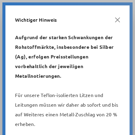
Zum Hauptinhalt springen
Wichtiger Hinweis
Aufgrund der starken Schwankungen der
Rohstoffmärkte, insbesondere bei Silber
Metrofunk
Standardsteuerleitungen
(Ag), erfolgen Preisstellungen
halogenfreie Steuerleitungen +125°C
vorbehaltlich der jeweiligen
Metallnotierungen.
Li13Y13Y 2-adrig, verschiedene
Querschnitte
Für unsere Teflon-isolierten Litzen und
Leitungen müssen wir daher ab sofort und bis
auf Weiteres einen Metall-Zuschlag von 20 %
Artikelnummer:
Li13Y13Y 2 x ...
erheben.
Bildergalerie überspringen