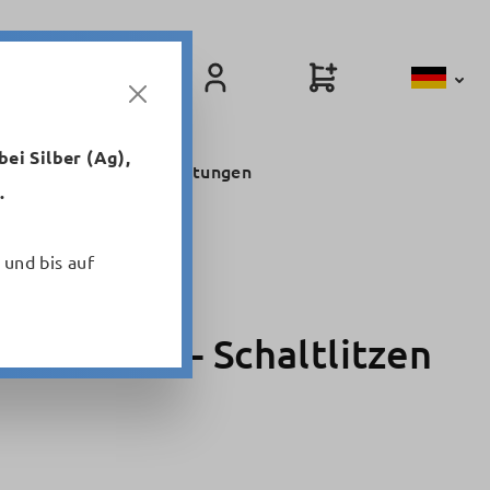
ei Silber (Ag),
Niederfrequenzleitungen
.
 und bis auf
rofunk.de - Schaltlitzen