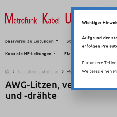
m Hauptinhalt springen
Zur Suche springen
Zur Hauptnavigation springen
Wichtiger Hinwei
Aufgrund der st
paarverseilte Leitungen
Standardsteuerleitunge
erfolgen Preisst
Koaxiale HF-Leitungen
Flachbandleitungen
Für unsere Teflon
Weiteres einen M
Schaltlitzen und -drähte
AWG-Litzen, verzinnt, UL- und
AWG-Litzen, verzinnt, UL
und -drähte