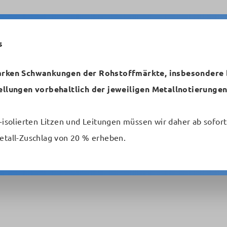
s
arken Schwankungen der Rohstoffmärkte, insbesondere b
n
Temperaturbeständig
Starkstromleitungen
ellungen vorbehaltlich der jeweiligen Metallnotierungen
Schaltlitzen und -drähte
Sonderleitungen
-isolierten Litzen und Leitungen müssen wir daher ab sofort
etall-Zuschlag von 20 % erheben.
 CSA-approbiert | metrofunk.de - Schaltlitzen und -drähte
- und CSA-approbiert | met