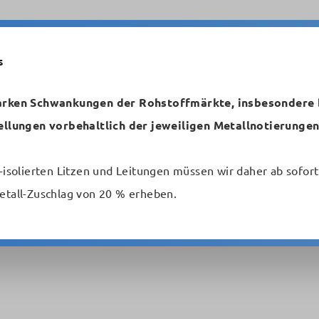
s
arken Schwankungen der Rohstoffmärkte, insbesondere b
n
Temperaturbeständig
Starkstromleitungen
ellungen vorbehaltlich der jeweiligen Metallnotierungen
Schaltlitzen und -drähte
Sonderleitungen
-isolierten Litzen und Leitungen müssen wir daher ab sofort
etall-Zuschlag von 20 % erheben.