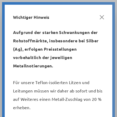
Zum Hauptinhalt springen
Wichtiger Hinweis
Aufgrund der starken Schwankungen der
Rohstoffmärkte, insbesondere bei Silber
Metrofunk
Standardsteuerleitungen
(Ag), erfolgen Preisstellungen
AWG-Steuerleitungen, geschirmt/ungeschirmt
vorbehaltlich der jeweiligen
Metallnotierungen.
Flexible schwarze
Steuerleitung, geschirmt AWG
Für unsere Teflon-isolierten Litzen und
22 C UL 2464/1061
Leitungen müssen wir daher ab sofort und bis
auf Weiteres einen Metall-Zuschlag von 20 %
Artikelnummer:
erheben.
2 x AWG 22 C UL black