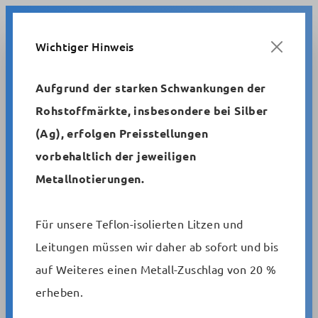
Zum Hauptinhalt springen
Wichtiger Hinweis
Aufgrund der starken Schwankungen der
Rohstoffmärkte, insbesondere bei Silber
Metrofunk
Standardsteuerleitungen
(Ag), erfolgen Preisstellungen
AWG-Steuerleitungen, geschirmt/ungeschirmt
vorbehaltlich der jeweiligen
Metallnotierungen.
Flexible schwarze
Steuerleitung, ungeschirmt
Für unsere Teflon-isolierten Litzen und
AWG 20 UL 2464/1061
Leitungen müssen wir daher ab sofort und bis
auf Weiteres einen Metall-Zuschlag von 20 %
Artikelnummer:
erheben.
2 x AWG 20 UL black