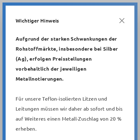
Zum Hauptinhalt springen
Wichtiger Hinweis
Aufgrund der starken Schwankungen der
Rohstoffmärkte, insbesondere bei Silber
Metrofunk
Niederfrequenzleitungen
(Ag), erfolgen Preisstellungen
vorbehaltlich der jeweiligen
NF4 (2 x 0,08)
Metallnotierungen.
Geräteanschlussleitung/
Steuerleitung mit
Für unsere Teflon-isolierten Litzen und
Gesamtabschirmung
Leitungen müssen wir daher ab sofort und bis
auf Weiteres einen Metall-Zuschlag von 20 %
Artikelnummer:
NF 4 (2x0,08) silvergray
erheben.