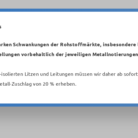
s
arken Schwankungen der Rohstoffmärkte, insbesondere b
n
Temperaturbeständig
Starkstromleitungen
ellungen vorbehaltlich der jeweiligen Metallnotierungen
Schaltlitzen und -drähte
Sonderleitungen
-isolierten Litzen und Leitungen müssen wir daher ab sofort
etall-Zuschlag von 20 % erheben.
ng 0,04 mm² grau