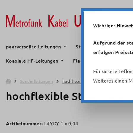
m Hauptinhalt springen
Zur Suche springen
Zur Hauptnavigation springen
Wichtiger Hinwei
Aufgrund der st
paarverseilte Leitungen
Standardsteuerleitunge
erfolgen Preisst
Koaxiale HF-Leitungen
Flachbandleitungen
Für unsere Teflon
Metrofunk
Weiteres einen M
Sonderleitungen
hochflexibel
hochflexible Steuerleitu
Artikelnummer:
LifYDY 1 x 0,04