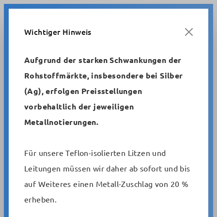
Zum Hauptinhalt springen
Wichtiger Hinweis
Aufgrund der starken Schwankungen der
Rohstoffmärkte, insbesondere bei Silber
Metrofunk
Schaltlitzen und -drähte
(Ag), erfolgen Preisstellungen
mPPE-Litzen, verzinnt, dünnwandig, UL-Approbation
vorbehaltlich der jeweiligen
Metallnotierungen.
Isolierte Einzeladern mit UL-
Approbation 11027,
Für unsere Teflon-isolierten Litzen und
halogenfrei, flammwidrig
Leitungen müssen wir daher ab sofort und bis
auf Weiteres einen Metall-Zuschlag von 20 %
Artikelnummer:
erheben.
mPPE-AWG 24/7-11027