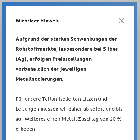
Zum Hauptinhalt springen
Wichtiger Hinweis
Aufgrund der starken Schwankungen der
Rohstoffmärkte, insbesondere bei Silber
Metrofunk
Schaltlitzen und -drähte
(Ag), erfolgen Preisstellungen
AWG-Litzen, verzinnt, ETFE-7Y-isoliert für 250V
vorbehaltlich der jeweiligen
Metallnotierungen.
Kupferschaltlitze verzinnt MTZ
16-19-drähtig
Für unsere Teflon-isolierten Litzen und
Leitungen müssen wir daher ab sofort und bis
auf Weiteres einen Metall-Zuschlag von 20 %
Artikelnummer:
MTZ 16-1929
erheben.
Bildergalerie überspringen