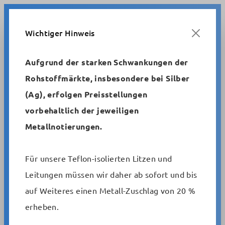
Zum Hauptinhalt springen
Wichtiger Hinweis
Aufgrund der starken Schwankungen der
Rohstoffmärkte, insbesondere bei Silber
Metrofunk
Schaltlitzen und -drähte
(Ag), erfolgen Preisstellungen
SiLi-Litzen-silikon-isoliert, hochhitzebeständig, auch
vorbehaltlich der jeweiligen
hochflexibel, halogenfrei - Schaltlitzen und -drähte
Metallnotierungen.
Kupferschaltlitzen, verzinnt,
Für unsere Teflon-isolierten Litzen und
silikonisoliert, Si-Li
Leitungen müssen wir daher ab sofort und bis
auf Weiteres einen Metall-Zuschlag von 20 %
erheben.
Artikelnummer:
Si-Li 0,50mm²