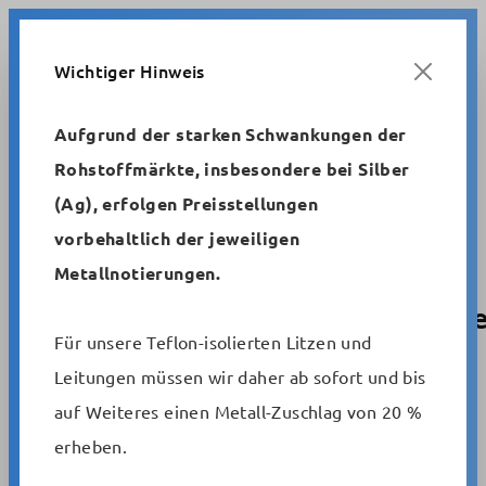
Zum Hauptinhalt springen
Wichtiger Hinweis
Aufgrund der starken Schwankungen der
Rohstoffmärkte, insbesondere bei Silber
Metrofunk
Schaltlitzen und -drähte
(Ag), erfolgen Preisstellungen
AWG-Drähte, verzinnt, HFFR, halogenfrei
vorbehaltlich der jeweiligen
Metallnotierungen.
Schaltdraht für Fernmelde- und
Informationsverarbeitungsanlag
Für unsere Teflon-isolierten Litzen und
AWG24-26-30, MCZ
Leitungen müssen wir daher ab sofort und bis
auf Weiteres einen Metall-Zuschlag von 20 %
Artikelnummer:
erheben.
MCZ 30-130