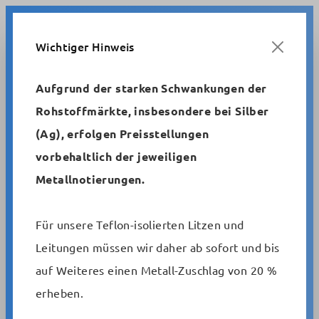
Zum Hauptinhalt springen
Wichtiger Hinweis
Aufgrund der starken Schwankungen der
Rohstoffmärkte, insbesondere bei Silber
Metrofunk
Starkstromleitungen
(Ag), erfolgen Preisstellungen
farbige Adern und Schutzleiter, geschirmt, Mantel grau RAL
vorbehaltlich der jeweiligen
7032, Querschnitt = 0,75, 1,0 + 1,5 mm²
Metallnotierungen.
Starkstromleitung, geschirmt
Für unsere Teflon-isolierten Litzen und
(N)YMHCY 1,0, 3 Adern
Leitungen müssen wir daher ab sofort und bis
auf Weiteres einen Metall-Zuschlag von 20 %
erheben.
Artikelnummer:
SW10014.2